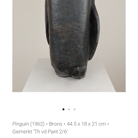
Pinguïn
(1962) • Brons • 44.5 x 18 x 21 cm •
Gemerkt ‘Th vd Pant 2/6’