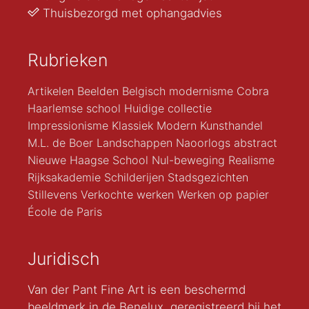
Thuisbezorgd met ophangadvies
Rubrieken
Artikelen
Beelden
Belgisch modernisme
Cobra
Haarlemse school
Huidige collectie
Impressionisme
Klassiek Modern
Kunsthandel
M.L. de Boer
Landschappen
Naoorlogs abstract
Nieuwe Haagse School
Nul-beweging
Realisme
Rijksakademie
Schilderijen
Stadsgezichten
Stillevens
Verkochte werken
Werken op papier
École de Paris
Juridisch
Van der Pant Fine Art is een beschermd
beeldmerk in de Benelux, geregistreerd bij het