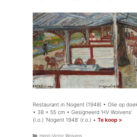
Restaurant in Nogent (1948) • Olie op doe
• 38 x 55 cm • Gesigneerd ‘HV Wolvens’
(l.o.) ‘Nogent 1948’ (r.o.) •
Te koop >
Henri-Victor Wolvens